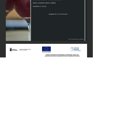
Fondos Feder
Proyecto de modernización y eficiencia
Portal de Transparencia
info@emblematicarooftop.com
©2025 por Emblemática Rooftop.